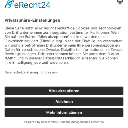
Certificate of
UI / UX Design
Lorem ipsum dolor sit amet, consectetur
adipiscing elit. Amet dapibus nibh ut faucibus
nunc, egestas id amet porttitor. Pulvinar quisque
sed amet, nulla nunc.
Certificate of
Apps Development Course
Lorem ipsum dolor sit amet, consectetur
adipiscing elit. Amet dapibus nibh ut faucibus
nunc, egestas id amet porttitor. Pulvinar quisque
sed amet, nulla nunc.