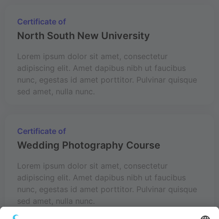
Certificate of
North South New University
Lorem ipsum dolor sit amet, consectetur
adipiscing elit. Amet dapibus nibh ut faucibus
nunc, egestas id amet porttitor. Pulvinar quisque
sed amet, nulla nunc.
Certificate of
Wedding Photography Course
Lorem ipsum dolor sit amet, consectetur
adipiscing elit. Amet dapibus nibh ut faucibus
nunc, egestas id amet porttitor. Pulvinar quisque
sed amet, nulla nunc.